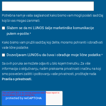
Potrebna nam je vaša saglasnost kako bismo vam mogli poslati sadržaj
koji bi vas mogao zanimati.
Slažem se da mi LUNOS šalje marketinške komunikacije
putem e-pošte.
*
Kako bismo vam pružili sadržaj koji želite, moramo pohraniti i obrađivati ​​
vaše lične podatke.
Dozvoljavam LUNOS-u da čuva i obrađuje moje lične podatke.
*
Sa ovih poruka se možete odjaviti u bilo kojem trenutku. Za više
informacija o isključivanju, našim praksama privatnosti i načinu na koji
smo posvećeni zaštiti i poštovanju vaše privatnosti, pročitajte naša
Pravila o privatnosti.