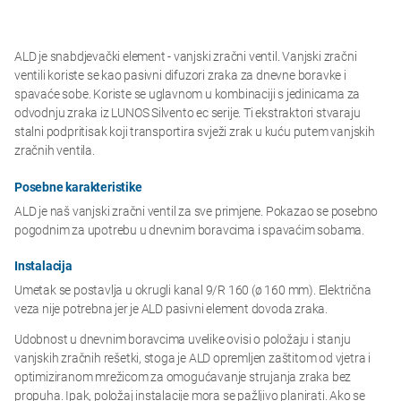
ALD je snabdjevački element - vanjski zračni ventil. Vanjski zračni
ventili koriste se kao pasivni difuzori zraka za dnevne boravke i
spavaće sobe. Koriste se uglavnom u kombinaciji s jedinicama za
odvodnju zraka iz LUNOS Silvento ec serije. Ti ekstraktori stvaraju
stalni podpritisak koji transportira svježi zrak u kuću putem vanjskih
zračnih ventila.
Posebne karakteristike
ALD je naš vanjski zračni ventil za sve primjene. Pokazao se posebno
pogodnim za upotrebu u dnevnim boravcima i spavaćim sobama.
Instalacija
Umetak se postavlja u okrugli kanal 9/R 160 (ø 160 mm). Električna
veza nije potrebna jer je ALD pasivni element dovoda zraka.
Udobnost u dnevnim boravcima uvelike ovisi o položaju i stanju
vanjskih zračnih rešetki, stoga je ALD opremljen zaštitom od vjetra i
optimiziranom mrežicom za omogućavanje strujanja zraka bez
propuha. Ipak, položaj instalacije mora se pažljivo planirati. Ako se