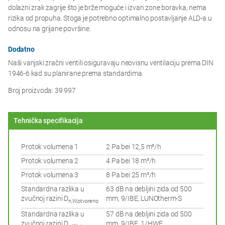
dolazni zrak zagrije što je brže moguće i izvan zone boravka, nema
rizika od propuha. Stoga je potrebno optimalno postavljanje ALD-a u
odnosu na grijane površine.
Dodatno
Naši vanjski zračni ventili osiguravaju neovisnu ventilaciju prema DIN
1946-6 kad su planirane prema standardima.
Broj proizvoda: 39 997
Tehnička specifikacija
Protok volumena 1
2 Pa bei 12,5 m³/h
Protok volumena 2
4 Pa bei 18 m³/h
Protok volumena 3
8 Pa bei 25 m³/h
Standardna razlika u
63 dB na debljini zida od 500
zvučnoj razini D
mm, 9/IBE, LUNOtherm-S
n,W,otvoreno
Standardna razlika u
57 dB na debljini zida od 500
zvučnoj razini D
mm, 9/IBE, 1/HWE