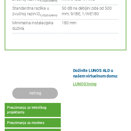
n,W,otvoreno
Standardna razlika u
50 dB na debljini zida od 500
zvučnoj razini D
mm, 9/IBE, 1/WE180
n,W,otvoreno
Minimalna instalacijska
180 mm
dužina
Doživite LUNOS ALD u
našem virtuelnom domu:
LUNOS living
natrag
Preuzimanja za tehničkog
projektanta
Preuzimanja za montera