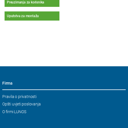
Preuzimanja za korisnika
Uputstva za montažu
Firma
Skip
Pravila o privatnosti
navigation
Opšti uvjeti poslovanja
O firmi LUNOS