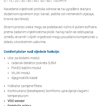
0 / 15 / 20 / 30 / 40 / 45 / 50 / 60 / 100 m³/h
Navedene vrijednosti protoka odnose se na ugrađeno stanje s
dodatnom opremom (npr. kanali, zaštita od vremenskih utjecaja,
krovne završnice).
Stvarni protoci zraka mogu se podešavati ručno ili putem softvera
prema zadanim vrijednostima ploče. Na taj način se odstupanja
između stvarnih i ciljnih vrijednosti mogu pouzdano kompenzirati u
skladu s konkretnim uslovima.
Comfort ploča+ nudi sljedeće funkcije:
Utor za dodatni modul:
radarski detektor pokreta 5/BM
FM-EO bežični modul
WLAN modul
dijagnostički kabel
Indikator zamjene filtera
Kontinuirano (besstepeno) komforno upravljanje vlagom i
temperaturom
VOC senzor
Detekcija mirisa