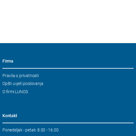
Firma
Skip
Pravila o privatnosti
navigation
Opšti uvjeti poslovanja
O firmi LUNOS
Kontakt
Ponedeljak - petak: 8.00 - 16.00