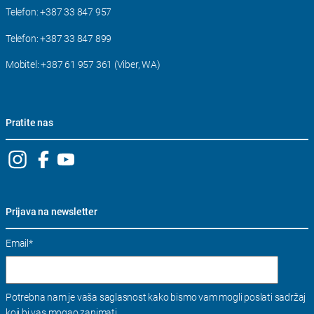
Telefon:
+387 33 847 957
Telefon:
+387 33 847 899
Mobitel:
+387 61 957 361 (Viber, WA)
Pratite nas
Prijava na newsletter
Email
*
Potrebna nam je vaša saglasnost kako bismo vam mogli poslati sadržaj
koji bi vas mogao zanimati.