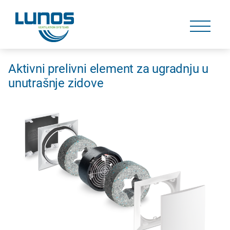
Skip
navigation
Skip
navigation
Aktivni prelivni element za ugradnju u
unutrašnje zidove