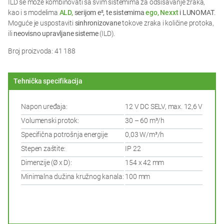
ILD se može kombinovati sa svim sistemima za odsisavanje zraka,
kao i s modelima
ALD,
serijom e², te sistemima
ego,
Nexxt
i LUNOMAT
.
Moguće je uspostaviti
sinhronizovane
tokove zraka i količine protoka,
ili
neovisno upravljane sisteme
(ILD).
Broj proizvoda: 41 188
Tehnička specifikacija
Napon uređaja:
12 V DC SELV, max. 12,6 V
Volumenski protok:
30 – 60 m³/h
Specifična potrošnja energije:
0,03 W/m³/h
Stepen zaštite:
IP 22
Dimenzije (Ø x D):
154 x 42 mm
Minimalna dužina kružnog kanala:
100 mm