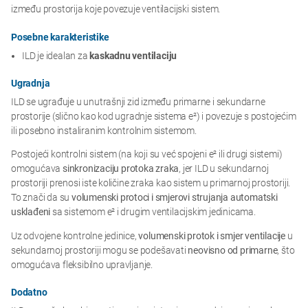
između prostorija koje povezuje ventilacijski sistem.
Posebne karakteristike
ILD je idealan za
kaskadnu ventilaciju
Ugradnja
ILD se ugrađuje u unutrašnji zid između primarne i sekundarne
prostorije (slično kao kod ugradnje sistema e²) i povezuje s postojećim
ili posebno instaliranim kontrolnim sistemom.
Postojeći kontrolni sistem (na koji su već spojeni e² ili drugi sistemi)
omogućava
sinkronizaciju protoka zraka
, jer ILD u sekundarnoj
prostoriji prenosi iste količine zraka kao sistem u primarnoj prostoriji.
To znači da su
volumenski protoci i smjerovi strujanja automatski
usklađeni
sa sistemom e² i drugim ventilacijskim jedinicama.
Uz odvojene kontrolne jedinice,
volumenski protok i smjer ventilacije
u
sekundarnoj prostoriji mogu se podešavati
neovisno od primarne
, što
omogućava fleksibilno upravljanje.
Dodatno