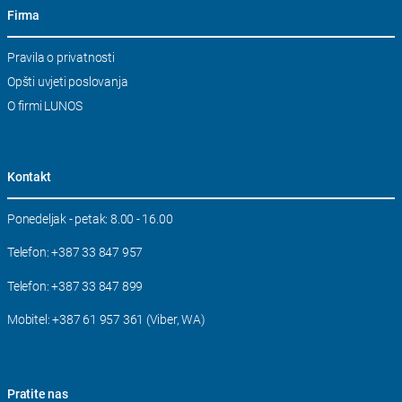
Firma
Skip
Pravila o privatnosti
navigation
Opšti uvjeti poslovanja
O firmi LUNOS
Kontakt
Ponedeljak - petak: 8.00 - 16.00
Telefon:
+387 33 847 957
Telefon:
+387 33 847 899
Mobitel:
+387 61 957 361 (Viber, WA)
Pratite nas