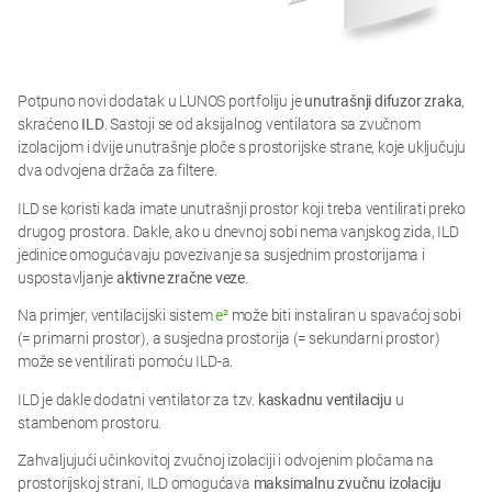
Potpuno novi dodatak u LUNOS portfoliju je
unutrašnji difuzor zraka
,
skraćeno
ILD
. Sastoji se od aksijalnog ventilatora sa zvučnom
izolacijom i dvije unutrašnje ploče s prostorijske strane, koje uključuju
dva odvojena držača za filtere.
ILD se koristi kada imate unutrašnji prostor koji treba ventilirati preko
drugog prostora. Dakle, ako u dnevnoj sobi nema vanjskog zida, ILD
jedinice omogućavaju povezivanje sa susjednim prostorijama i
uspostavljanje
aktivne zračne veze
.
Na primjer, ventilacijski sistem
e²
može biti instaliran u spavaćoj sobi
(= primarni prostor), a susjedna prostorija (= sekundarni prostor)
može se ventilirati pomoću ILD-a.
ILD je dakle dodatni ventilator za tzv.
kaskadnu ventilaciju
u
stambenom prostoru.
Zahvaljujući učinkovitoj zvučnoj izolaciji i odvojenim pločama na
prostorijskoj strani, ILD omogućava
maksimalnu zvučnu izolaciju