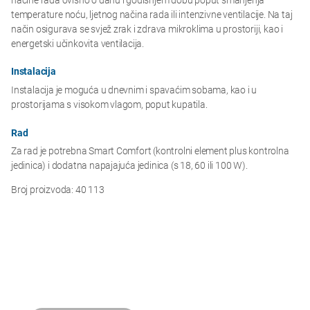
načine rada ovisno o danu i godišnjem dobu poput smanjenja
temperature noću, ljetnog načina rada ili intenzivne ventilacije. Na taj
način osigurava se svjež zrak i zdrava mikroklima u prostoriji, kao i
energetski učinkovita ventilacija.
Instalacija
Instalacija je moguća u dnevnim i spavaćim sobama, kao i u
prostorijama s visokom vlagom, poput kupatila.
Rad
Za rad je potrebna Smart Comfort (kontrolni element plus kontrolna
jedinica) i dodatna napajajuća jedinica (s 18, 60 ili 100 W).
Broj proizvoda: 40 113