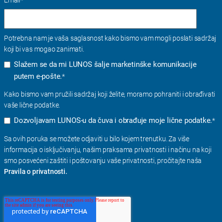
Potrebna nam je vaša saglasnost kako bismo vam mogli poslati sadržaj
koji bi vas mogao zanimati.
Slažem se da mi LUNOS šalje marketinške komunikacije
putem e-pošte.
*
Kako bismo vam pružili sadržaj koji želite, moramo pohraniti i obrađivati ​​
vaše lične podatke.
Dozvoljavam LUNOS-u da čuva i obrađuje moje lične podatke.
*
Sa ovih poruka se možete odjaviti u bilo kojem trenutku. Za više
informacija o isključivanju, našim praksama privatnosti i načinu na koji
smo posvećeni zaštiti i poštovanju vaše privatnosti, pročitajte naša
Pravila o privatnosti.