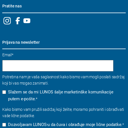
Pratite nas
Prijava na newsletter
Email
*
Potrebna nam je vaša saglasnost kako bismo vam mogli poslati sadržaj
koji bi vas mogao zanimati.
Slažem se da mi LUNOS šalje marketinške komunikacije
putem e-pošte.
*
Kako bismo vam pružili sadržaj koji želite, moramo pohraniti i obrađivati ​​
vaše lične podatke.
Dozvoljavam LUNOS-u da čuva i obrađuje moje lične podatke.
*