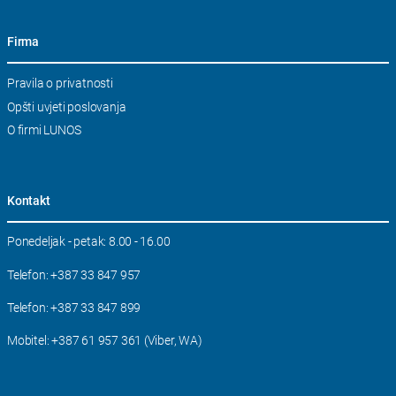
Firma
Skip
Pravila o privatnosti
navigation
Opšti uvjeti poslovanja
O firmi LUNOS
Kontakt
Ponedeljak - petak: 8.00 - 16.00
Telefon:
+387 33 847 957
Telefon:
+387 33 847 899
Mobitel:
+387 61 957 361 (Viber, WA)