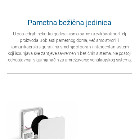
Pametna bežična jedinica
U posljednjih nekoliko godina nismo samo razvili širok portfelj
proizvoda u oblasti pametnog doma, već smo stvorili i
komunikacijski siguran, na smetnje otporan i inteligentan sistem
koji ispunjava sve zahtjeve savremenih bežičnih sistema. Ne postoji
jednostavniji i sigurniji način za umrežavanje ventilacijskog sistema.