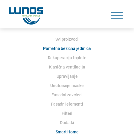
Skip
navigation
Skip
navigation
Skip
Svi proizvodi
navigation
Pametna bežična jedinica
Rekuperacija toplote
Klasična ventilacija
Upravljanje
Unutrašnje maske
Fasadni završeci
Fasadni elementi
Filteri
Dodatki
Smart Home