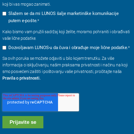
koji bi vas mogao zanimati.
Slažem se da mi LUNOS šalje marketinške komunikacije
putem e-pošte.
*
Kako bismo vam pružili sadržaj koji želite, moramo pohraniti i obrađivati ​​
vaše lične podatke.
Dozvoljavam LUNOS-u da čuva i obrađuje moje lične podatke.
*
Sa ovih poruka se možete odjaviti u bilo kojem trenutku. Za više
informacija o isključivanju, našim praksama privatnosti i načinu na koji
smo posvećeni zaštiti i poštovanju vaše privatnosti, pročitajte naša
Pravila o privatnosti.