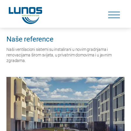
Skip
navigation
Skip
navigation
Naše reference
Naši ventilacioni sistemi su instalirani u novim gradnjama i
renovacijama širom svijeta, u privatnim domovima i u javnim
zgradama.